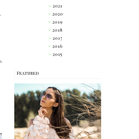
2021
►
2020
,
►
2019
►
2018
▼
2017
►
2016
►
2015
►
h
Featured
OUTFIT // PINK RUFFLE