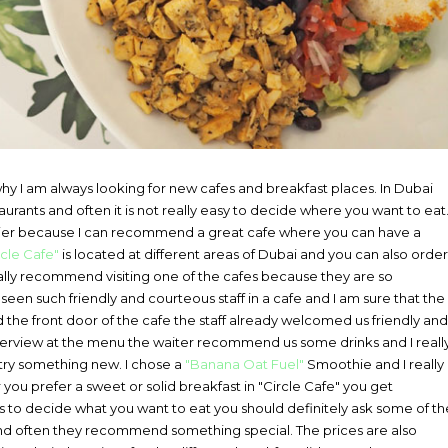
 why I am always looking for new cafes and breakfast places. In Dubai
urants and often it is not really easy to decide where you want to eat
t easier because I can recommend a great cafe where you can have a
rcle Cafe"
is located at different areas of Dubai and you can also order
really recommend visiting one of the cafes because they are so
seen such friendly and courteous staff in a cafe and I am sure that the
the front door of the cafe the staff already welcomed us friendly and
overview at the menu the waiter recommend us some drinks and I reall
to try something new. I chose a
"Banana Oat Fuel"
Smoothie and I really
 you prefer a sweet or solid breakfast in "Circle Cafe" you get
s to decide what you want to eat you should definitely ask some of th
nd often they recommend something special. The prices are also