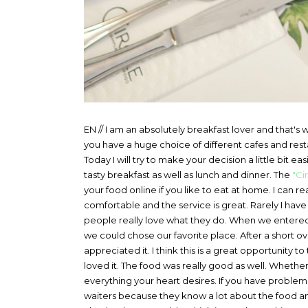
EN // I am an absolutely breakfast lover and that's
you have a huge choice of different cafes and resta
Today I will try to make your decision a little bi
tasty breakfast as well as lunch and dinner. The
"Ci
your food online if you like to eat at home. I can 
comfortable and the service is great. Rarely I have 
people really love what they do. When we entered 
we could chose our favorite place. After a short 
appreciated it. I think this is a great opportunity 
loved it. The food was really good as well. Whether
everything your heart desires. If you have problem
waiters because they know a lot about the food a