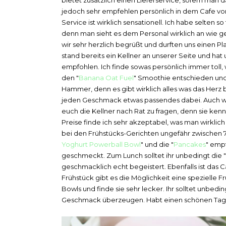
bietet zusätzlich einen Lieferservice, sofern man
jedoch sehr empfehlen persönlich in dem Cafe vor
Service ist wirklich sensationell. Ich habe selte
denn man sieht es dem Personal wirklich an wie g
wir sehr herzlich begrüßt und durften uns einen 
stand bereits ein Kellner an unserer Seite und h
empfohlen. Ich finde sowas persönlich immer toll,
den "
Banana Oat Fuel
" Smoothie entschieden und 
Hammer, denn es gibt wirklich alles was das Herz be
jeden Geschmack etwas passendes dabei. Auch wen
euch die Kellner nach Rat zu fragen, denn sie ke
Preise finde ich sehr akzeptabel, was man wirklic
bei den Frühstücks-Gerichten ungefähr zwischen 7
Yoghurt Powerball Bowl
" und die "
Pancakes
" emp
geschmeckt. Zum Lunch solltet ihr unbedingt die "
geschmacklich echt begeistert. Ebenfalls ist das
Frühstück gibt es die Möglichkeit eine spezielle F
Bowls und finde sie sehr lecker. Ihr solltet unbe
Geschmack überzeugen. Habt einen schönen Tag