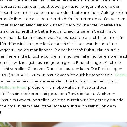
 das Essen gerne direkt nach hause bestellen möchte. Ich kann euch
bei zu schauen, denn es ist super gemütlich eingerichtet und der
n so freundliche und zuvorkommende Mitarbeiter in einem Cafe gesehen
erne sie ihren Job ausüben. Bereits beim Betreten des Cafes wurden
Platz aussuchen. Nach einem kurzen Überblick über die Speisekarte
at uns unterschiedliche Getränke, ganz nach unserem Geschmack
 weil man dadurch meist etwas Neues ausprobiert. Ich habe mich für
fand ihn wirklich super lecker. Auch das Essen war der absolute
gehrt. Egal ob man lieber süß oder herzhaft frühstückt, es ist für
n einem die Entscheidung einmal schwer fallen sollte, empfehle ic
nnen sich wirklich gut aus und geben gerne Empfehlungen. Auch die
h nicht von allen Cafes von Dubai behaupten kann. Die Preise liegen
-17€ (30-70AED). Zum Frühstück kann ich euch besonders die "
Greek
fehlen, aber auch die anderen Gerichte haben mir unheimlich gut
Halloumi Fries
" probieren. Ich liebe Halloumi Käse und war
 Cafe für seine leckeren und gesunden Bowls bekannt. Auch zum
rühstücks-Bowl zu bestellen. Ich esse zurzeit wirklich gerne gesunde
dingt einmal in dem Cafe vorbei schauen und euch selbst von dem
!