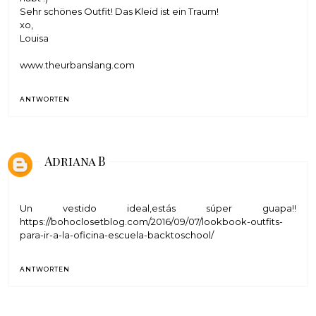
Sehr schönes Outfit! Das Kleid ist ein Traum!
xo,
Louisa
www.theurbanslang.com
ANTWORTEN
Adriana B
Un vestido ideal,estás súper guapa!!
https://bohoclosetblog.com/2016/09/07/lookbook-outfits-
para-ir-a-la-oficina-escuela-backtoschool/
ANTWORTEN