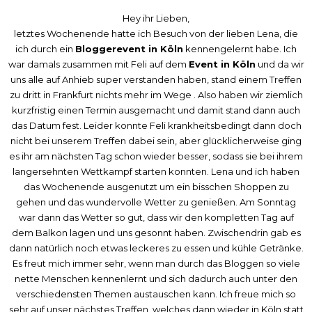
Hey ihr Lieben,
letztes Wochenende hatte ich Besuch von der lieben
Lena
, die
ich durch ein
Bloggerevent in Köln
kennengelernt habe. Ich
war damals zusammen mit
Feli
auf dem
Event in Köln
und da wir
uns alle auf Anhieb super verstanden haben, stand einem Treffen
zu dritt in Frankfurt nichts mehr im Wege . Also haben wir ziemlich
kurzfristig einen Termin ausgemacht und damit stand dann auch
das Datum fest. Leider konnte Feli krankheitsbedingt dann doch
nicht bei unserem Treffen dabei sein, aber glücklicherweise ging
es ihr am nächsten Tag schon wieder besser, sodass sie bei ihrem
langersehnten Wettkampf starten konnten. Lena und ich haben
das Wochenende ausgenutzt um ein bisschen Shoppen zu
gehen und das wundervolle Wetter zu genießen. Am Sonntag
war dann das Wetter so gut, dass wir den kompletten Tag auf
dem Balkon lagen und uns gesonnt haben. Zwischendrin gab es
dann natürlich noch etwas leckeres zu essen und kühle Getränke.
Es freut mich immer sehr, wenn man durch das Bloggen so viele
nette Menschen kennenlernt und sich dadurch auch unter den
verschiedensten Themen austauschen kann. Ich freue mich so
sehr auf unser nächstes Treffen, welches dann wieder in Köln statt