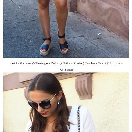
Kleid -
Romwe
// Ohrringe -
Zaful
// Brille - Prada // Tasche - Gucci // Schuhe -
Pull&Bear