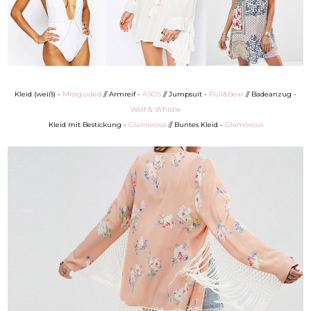
Kleid (weiß) -
Missguided
// Armreif -
ASOS
// Jumpsuit -
Pull&Bear
// Badeanzug -
Wolf & Whistle
Kleid mit Bestickung -
Glamorous
// Buntes Kleid -
Glamorous