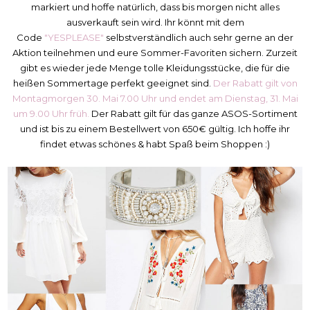
markiert und hoffe natürlich, dass bis morgen nicht alles
ausverkauft sein wird. Ihr könnt mit dem
Code
"YESPLEASE"
selbstverständlich auch sehr gerne an der
Aktion teilnehmen und eure Sommer-Favoriten sichern. Zurzeit
gibt es wieder jede Menge tolle Kleidungsstücke, die für die
heißen Sommertage perfekt geeignet sind.
Der Rabatt gilt von
Montagmorgen 30. Mai 7.00 Uhr und endet am Dienstag, 31. Mai
um 9.00 Uhr früh.
Der Rabatt gilt für das ganze ASOS-Sortiment
und ist bis zu einem Bestellwert von 650€ gültig. Ich hoffe ihr
findet etwas schönes & habt Spaß beim Shoppen :)