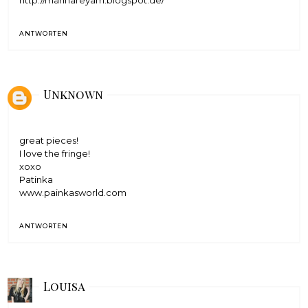
http://marinareyam.blogspot.de/
ANTWORTEN
Unknown
great pieces!
I love the fringe!
xoxo
Patinka
www.painkasworld.com
ANTWORTEN
Louisa