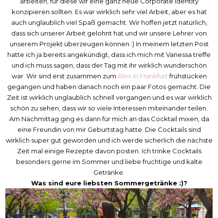
arbeiten, für diese wir eine ganz neue Corporate Identity
konzipieren sollten. Es war wirklich sehr viel Arbeit, aber es hat
auch unglaublich viel Spaß gemacht. Wir hoffen jetzt natürlich,
dass sich unserer Arbeit gelohnt hat und wir unsere Lehrer von
unserem Projekt überzeugen können :) In meinem letzten Post
hatte ich ja bereits angekündigt, dass ich mich mit Vanessa treffe
und ich muss sagen, dass der Tag mit ihr wirklich wunderschön
war. Wir sind erst zusammen zum
Alex in Frankfurt
frühstücken
gegangen und haben danach noch ein paar Fotos gemacht. Die
Zeit ist wirklich unglaublich schnell vergangen und es war wirklich
schön zu sehen, dass wir so viele Interessen miteinander teilen.
Am Nachmittag ging es dann für mich an das Cocktail mixen, da
eine Freundin von mir Geburtstag hatte. Die Cocktails sind
wirklich super gut geworden und ich werde sicherlich die nächste
Zeit mal einige Rezepte davon posten. Ich trinke Cocktails
besonders gerne im Sommer und liebe fruchtige und kalte
Getränke.
Was sind eure liebsten Sommergetränke :)?