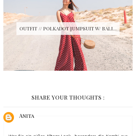
OUTFIT // POLKADOT JUMPSUIT W/ BALI...
SHARE YOUR THOUGHTS :
Anita
Was für ein süßer Alltags Look....besonders die Kombi aus