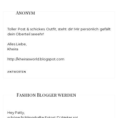
Anonym
Toller Post & schickes Outfit, steht dir! Mir persönlich gefällt
dein Oberteil seeehr!
Alles Liebe,
Kheira
http://kheirasworld.blogspot.com
ANTWORTEN
Fashion Blogger werden
Hey Patty,
schöne frühlingshafte Fotos! :D Weiter so!