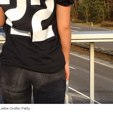
Liebe Grüße, Patty
♡