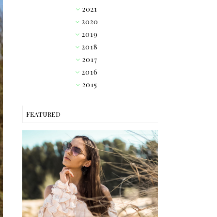
2021
►
2020
►
2019
►
2018
►
2017
►
2016
►
2015
▼
Featured
OUTFIT // PINK RUFFLE