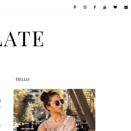
LATE
Hello
u
n
r