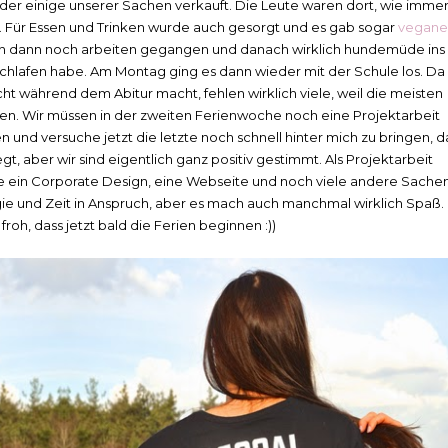
eder einige unserer Sachen verkauft. Die Leute waren dort, wie imme
. Für Essen und Trinken wurde auch gesorgt und es gab sogar
vegane
ch dann noch arbeiten gegangen und danach wirklich hundemüde ins
hlafen habe. Am Montag ging es dann wieder mit der Schule los. Da
cht während dem Abitur macht, fehlen wirklich viele, weil die meisten
en. Wir müssen in der zweiten Ferienwoche noch eine Projektarbeit
 und versuche jetzt die letzte noch schnell hinter mich zu bringen, d
, aber wir sind eigentlich ganz positiv gestimmt. Als Projektarbeit
se ein Corporate Design, eine Webseite und noch viele andere Sache
rgie und Zeit in Anspruch, aber es mach auch manchmal wirklich Spaß.
froh, dass jetzt bald die Ferien beginnen :))