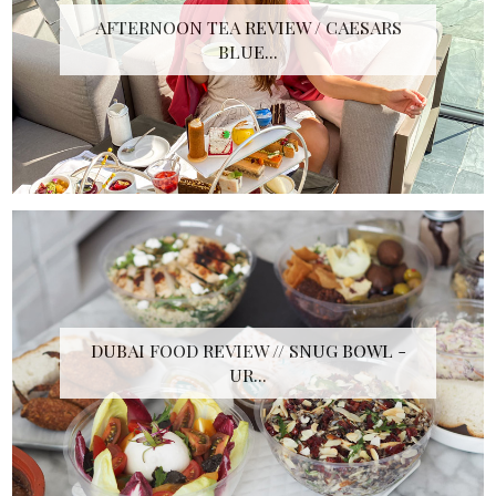
AFTERNOON TEA REVIEW / CAESARS
BLUE...
DUBAI FOOD REVIEW // SNUG BOWL -
UR...