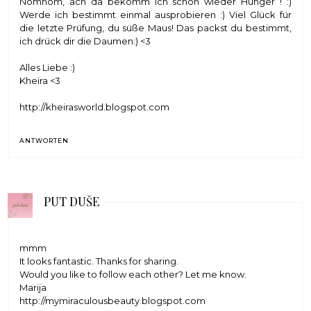
Nomnom, ach da bekomm ich schon wieder Hunger ! :)
Werde ich bestimmt einmal ausprobieren :) Viel Glück für
die letzte Prüfung, du süße Maus! Das packst du bestimmt,
ich drück dir die Daumen:) <3
Alles Liebe :)
Kheira <3
http://kheirasworld.blogspot.com
ANTWORTEN
PUT DUŠE
mmm
It looks fantastic. Thanks for sharing.
Would you like to follow each other? Let me know.
Marija
http://mymiraculousbeauty.blogspot.com