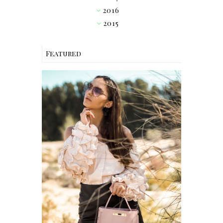
2016
►
2015
▼
Featured
OUTFIT // PINK RUFFLE
BLOUSE W/ HEART
SUNGLASSES