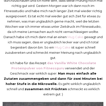
durchzuschauen und ich hoffe sehr, dass diese Prüfung noch mal
richtig gut wird. Gestern Morgen war ich dann noch im
Fitnessstudio und habe mich nach langer Zeit mal wieder richtig
ausgepowert. Es tat echt mal wieder gut sich Zeit für etwas zu
nehmen, was man unglaublich gerne macht, weil die letzten
Wochen war ich immer etwas unter Zeitdruck im Fitnessstudio,
da ich meine Lernsachen auch nicht vernachlässigen wollte.
Danach habe ich mich dann mal an einen
Mug Cake
gewagt und
ich muss sagen, dass er unglaublich lecker war und ich total
begeistert davon bin. So ein
Mug Cake
ist super schnell
zuzubereiten und schmeckt meiner Meinung nach unglaublich
gut.
Ich habe für das Rezept
das Vanilla White Chocolate
Proteinpulver von Fitnessguru
verwendet und der
Geschmack war wirklich super.
Man muss einfach alle
Zutaten zusammengeben und dann für zwei Minuten bei
hoher Stufe in die Mikrowelle.
Es geht wirklich unglaublich
schnell und
zusammen mit Früchten
schmeckt es wirklich
extrem gut :)