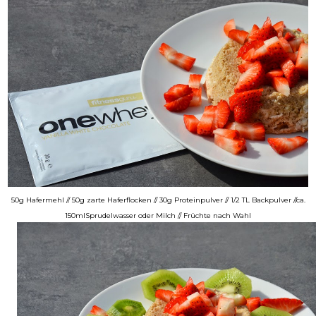
50g Hafermehl // 50g zarte Haferflocken // 30g Proteinpulver // 1/2 TL Backpulver //
ca.
150mlSprudelwasser oder Milch // Früchte nach Wahl