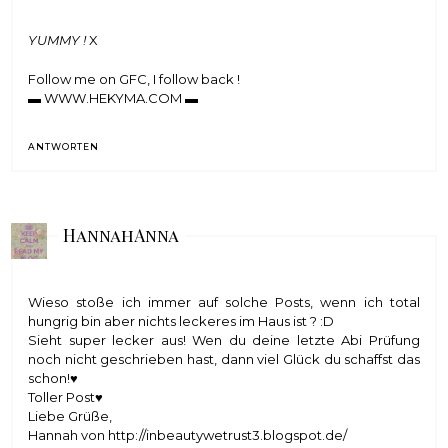
YUMMY !
X
Follow me on GFC, I follow back !
▬
WWW.HEKYMA.COM
▬
ANTWORTEN
HannahAnna
Wieso stoße ich immer auf solche Posts, wenn ich total
hungrig bin aber nichts leckeres im Haus ist ? :D
Sieht super lecker aus! Wen du deine letzte Abi Prüfung
noch nicht geschrieben hast, dann viel Glück du schaffst das
schon!♥
Toller Post♥
Liebe Grüße,
Hannah von http://inbeautywetrust3.blogspot.de/