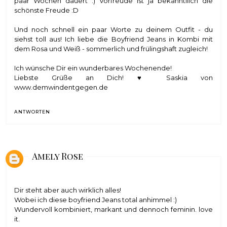
paar Wochen dauert :) Vorfreude ist ja bekanntllich die
schönste Freude :D
Und noch schnell ein paar Worte zu deinem Outfit - du
siehst toll aus! Ich liebe die Boyfriend Jeans in Kombi mit
dem Rosa und Weiß - sommerlich und frülingshaft zugleich!
Ich wünsche Dir ein wunderbares Wochenende!
Liebste Grüße an Dich! ♥ Saskia von
www.demwindentgegen.de
ANTWORTEN
Amely Rose
Dir steht aber auch wirklich alles!
Wobei ich diese boyfriend Jeans total anhimmel :)
Wundervoll kombiniert, markant und dennoch feminin. love
it.