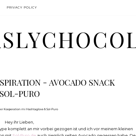
PRIVACY POLICY
SLYCHOCO
SPIRATION - AVOCADO SNACK
SOL-PURO
her Kooperation mi Hashtaglove & Sol-Puro
Hey ihr Lieben,
pe komplett an mir vorbei gezogen ist und ich vor meinem kleinen
on mit
Sol-Puro.de
auch ziemlich selten Avocado gegessen habe. De