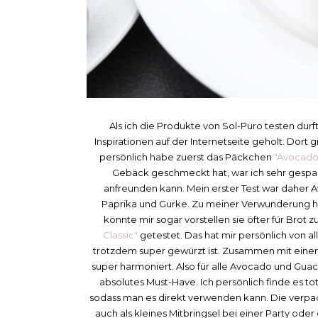
Als ich die Produkte von Sol-Puro testen durf
Inspirationen auf der Internetseite geholt. Dort 
persönlich habe zuerst das Päckchen
"Avocado
Gebäck geschmeckt hat, war ich sehr gesp
anfreunden kann. Mein erster Test war daher 
Paprika und Gurke. Zu meiner Verwunderung h
könnte mir sogar vorstellen sie öfter für Bro
Classic"
getestet. Das hat mir persönlich von a
trotzdem super gewürzt ist. Zusammen mit einem
super harmoniert. Also für alle Avocado und Gua
absolutes Must-Have. Ich persönlich finde es tot
sodass man es direkt verwenden kann. Die verpac
auch als kleines Mitbringsel bei einer Party 