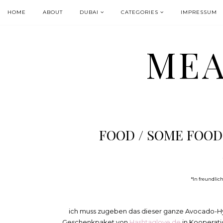
HOME
ABOUT
DUBAI
CATEGORIES
IMPRESSUM
MEA
FOOD / SOME FOOD
*In freundlic
ich muss zugeben das dieser ganze Avocado-Hy
Geschenkpaket von
Hashtaglove.de
in Kooperati