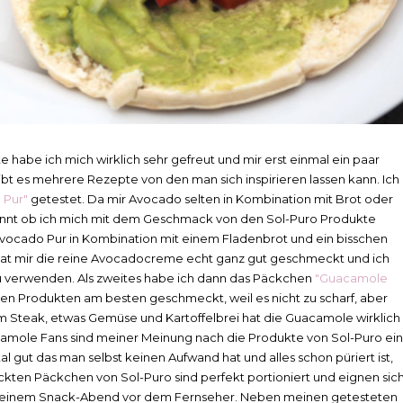
te habe ich mich wirklich sehr gefreut und mir erst einmal ein paar
gibt es mehrere Rezepte von den man sich inspirieren lassen kann. Ich
 Pur"
getestet. Da mir Avocado selten in Kombination mit Brot oder
annt ob ich mich mit dem Geschmack von den Sol-Puro Produkte
Avocado Pur in Kombination mit einem Fladenbrot und ein bisschen
at mir die reine Avocadocreme echt ganz gut geschmeckt und ich
t zu verwenden. Als zweites habe ich dann das Päckchen
"Guacamole
llen Produkten am besten geschmeckt, weil es nicht zu scharf, aber
 Steak, etwas Gemüse und Kartoffelbrei hat die Guacamole wirklich
camole Fans sind meiner Meinung nach die Produkte von Sol-Puro ein
al gut das man selbst keinen Aufwand hat und alles schon püriert ist,
kten Päckchen von Sol-Puro sind perfekt portioniert und eignen sic
oder einem Snack-Abend vor dem Fernseher. Neben meinen getesteten