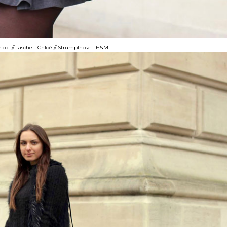
ricot // Tasche - Chloé // Strumpfhose - H&M