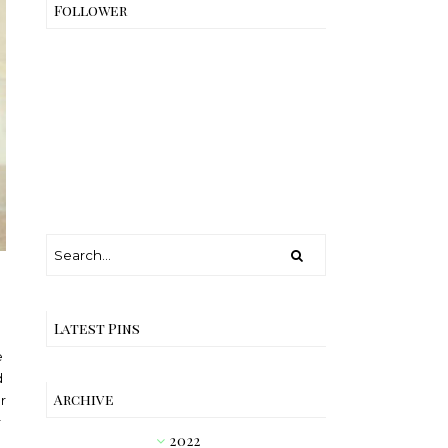
Follower
Latest Pins
e
d
Archive
r
r
2022
►