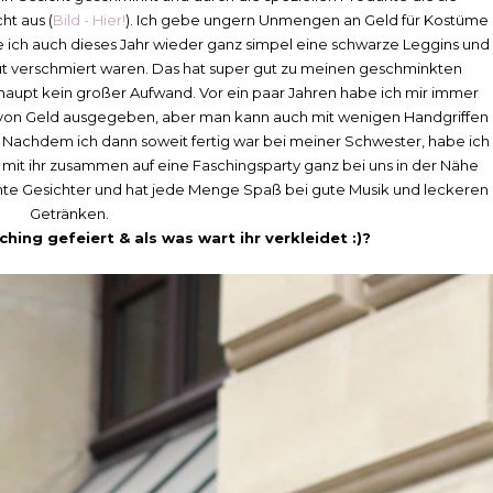
t aus (
Bild - Hier!
). Ich gebe ungern Unmengen an Geld für Kostüme
be ich auch dieses Jahr wieder ganz simpel eine schwarze Leggins und
Blut verschmiert waren. Das hat super gut zu meinen geschminkten
aupt kein großer Aufwand. Vor ein paar Jahren habe ich mir immer
on Geld ausgegeben, aber man kann auch mit wenigen Handgriffen
Nachdem ich dann soweit fertig war bei meiner Schwester, habe ich
 mit ihr zusammen auf eine Faschingsparty ganz bei uns in der Nähe
annte Gesichter und hat jede Menge Spaß bei gute Musik und leckeren
Getränken.
hing gefeiert & als was wart ihr verkleidet :)?